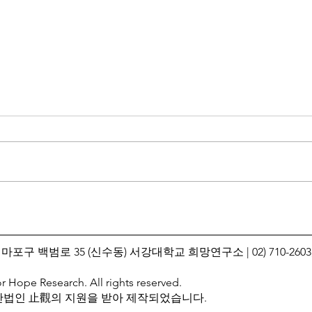
[인생질문 아카이브] 우리와 그
[12
들, 왜 서로 다르게 느끼고 어떻
회고 
게 함께 살 수 있을까? (지관서
구소
마포구 백범로 35 (신수동) 서강대학교 희망연구소 | 02) 710-2603
가 X 희망연구소)
or Hope Research. All rights reserved.
재단법인 止觀의 지원을 받아 제작되었습니다.