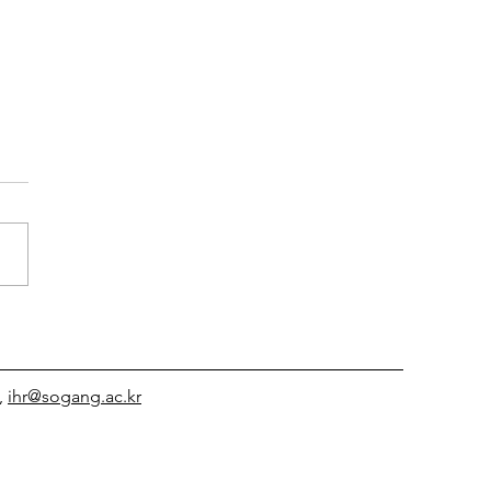
월 강연 소식] 희망 TIME BOX
모임 (지관서가 x 희망연
)
,
ihr@sogang.ac.kr