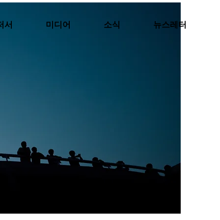
저서
미디어
소식
뉴스레터