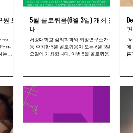
구원 모
5월 콜로퀴움(6월 3일) 개최 안
De
내
편
for
서강대학교 심리학과와 희망연구소가 공
De
ost-
동 주최한 5월 콜로퀴움이 오는 6월 3일 금
에
께하는
요일에 개최합니다. 이번 5월 콜로퀴움은
홈
관인 희망
6월 첫째 주에 진행됩니다. - 일시: 2022년
한
램을 운
6월 3일 금요일 17:00 PM - 강사: 최혜원 교
의
.
수 (현) 동아대학교...
로