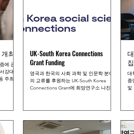
엄 개최
UK-South Korea Connections
대
Grant Funding
집
증에 관
에 서강대학
영국과 한국의 사회 과학 및 인문학 분야
대
동 주최한
의 교류를 후원하는 UK-South Korea
종
rizona
Connections Grant에 희망연구소 나진경
및
수님이 수면
교수님이 공동 연구자로 참여하고 있습니
구
다. 교류 프로그램의 일환으로 4월 22일에
동
첫 비대면 미팅이...
2
차..