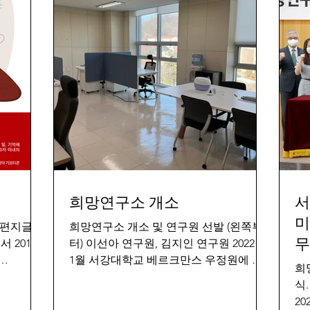
희망연구소 개소
서
미 희망연구소 설립을 위
 편지글
희망연구소 개소 및 연구원 선발 (왼쪽부
무
 2015
터) 이선아 연구원, 김지인 연구원 2022년
1월 서강대학교 베르크만스 우정원에 희
희
감을 받아,
망연구소가 개소하였습니다. 또한 이선아
식
 My
연구원과 김지인 연구원을 새로 선발하였
20
습니다. 희망연구소는 지난 9월 신설되었